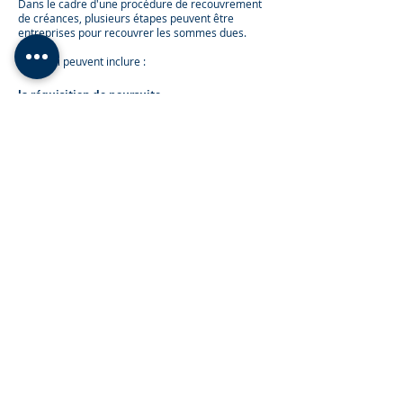
Dans le cadre d'une procédure de recouvrement
de créances, plusieurs étapes peuvent être
entreprises pour recouvrer les sommes dues.
Celles-ci peuvent inclure :
la réquisition de poursuite
la mainlevée d'opposition
diverses procédures de continuation de la
poursuite.
Il est important de prendre en compte chaque
étape afin de maximiser les chances de
recouvrement de la créance.​
Prendre un rendez-vous e
n
ligne