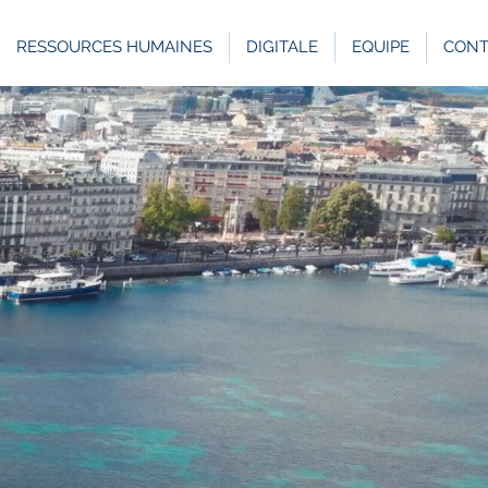
RESSOURCES HUMAINES
DIGITALE
EQUIPE
CONT